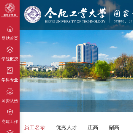
{栏目名
称}
{栏目名称}
{栏目名称}
网站首页
学院概况
学科专业
师资队伍
党建工作
员工名录
优秀人才
正高
副高