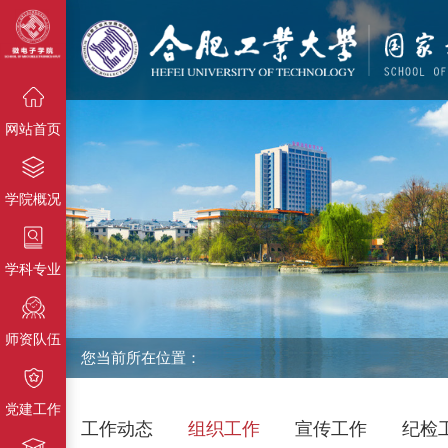
{栏目名
称}
{栏目名称}
{栏目名称}
网站首页
学院概况
学科专业
师资队伍
您当前所在位置：
党建工作
工作动态
组织工作
宣传工作
纪检