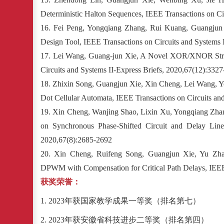
Deterministic Halton Sequences, IEEE Transactions on Ci
16.
Fei Peng, Yongqiang Zhang, Rui Kuang, Guangjun 
Design Tool, IEEE Transactions on Circuits and Systems 
17.
Lei Wang, Guang-jun Xie, A Novel XOR/XNOR Struc
Circuits and Systems II-Express Briefs, 2020,67(12):332
18.
Zhixin Song, Guangjun Xie, Xin Cheng, Lei Wang, 
Dot Cellular Automata, IEEE Transactions on Circuits an
19.
Xin Cheng, Wanjing Shao, Lixin Xu, Yongqiang Zh
on Synchronous Phase-Shifted Circuit and Delay Line
2020,67(8):2685-2692
20.
Xin Cheng, Ruifeng Song, Guangjun Xie, Yu Z
DPWM with Compensation for Critical Path Delays, IEEE
获奖荣誉：
1. 2023年获国家教学成果一等奖（排名第七）
2.
2023年获安徽省科技进步二等奖（排名第四）