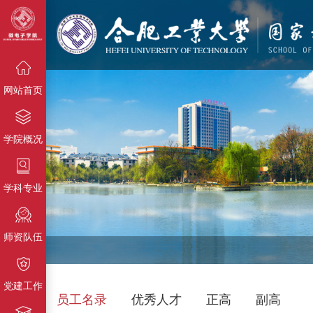
{栏目名
称}
{栏目名称}
{栏目名称}
网站首页
学院概况
学科专业
师资队伍
党建工作
员工名录
优秀人才
正高
副高