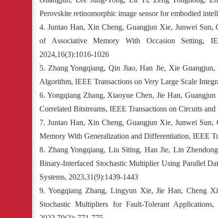
Perovskite retinomorphic image sensor for embodied intel
4.
Juntao Han, Xin Cheng, Guangjun Xie, Junwei Sun, 
of Associative Memory With Occasion Setting, IE
2024,16(3):1016-1026
5. Zhang Yongqiang, Qin Jiao, Han Jie, Xie Guangjun, D
Algorithm, IEEE Transactions on Very Large Scale Integ
6. Yongqiang Zhang, Xiaoyue Chen, Jie Han, Guangjun X
Correlated Bitstreams, IEEE Transactions on Circuits and
7. Juntao Han, Xin Cheng, Guangjun Xie, Junwei Sun, G
Memory With Generalization and Differentiation, IEEE T
8. Zhang Yongqiang, Liu Siting, Han Jie, Lin Zhendon
Binary-Interfaced Stochastic Multiplier Using Parallel D
Systems, 2023,31(9):1439-1443
9. Yongqiang Zhang, Lingyun Xie, Jie Han, Cheng Xin
Stochastic Multipliers for Fault-Tolerant Application
2023,70(2): 771-775