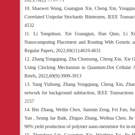
10. Shaowei Wang, Guangjun Xie, Cheng Xin, Yongqia
Correlated Unipolar Stochastic Bitstreams, IEEE Transac
4532
11. Li Yangshuai, Xie Guangjun, Han Qian, Li Xia
Nanocomputing Placement and Routing With Genetic an
Regular Papers, 2022,69(11):4619-4631
12. Zhang Yongqiang, Zhu Chunsong, Cheng Xin, Xie 
Using Clocking Mechanism in Quantum-Dot Cellular Au
Briefs, 2022,69(9):3909-3913
13. Yang Yizhong, Zhang Yongqiang, Cheng Xin, Zhang
network for background subtraction, IEEE Transactions
2157
14.
Bin Zhang, Weilin Chen, Jianmin Zeng, Fei Fan, J
Yan , Seung Jae Baik, Zhiguo Zhang, Weihua Chen, Ji
90% yield production of polymer nano-memristor for in
15.
Zhendong Lin, Guangjun Xie, Wenbing Xu, Jie Ha