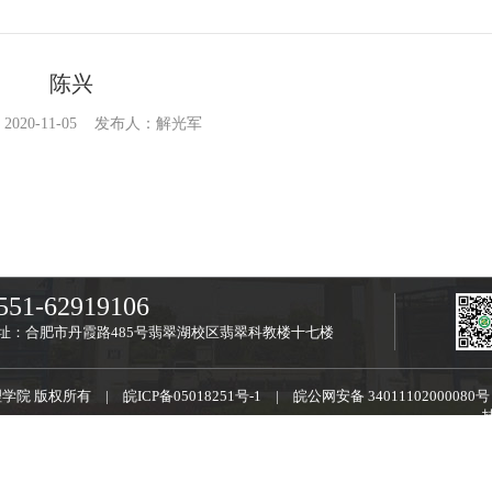
陈兴
2020-11-05 发布人：解光军
551-62919106
址：合肥市丹霞路485号翡翠湖校区翡翠科教楼十七楼
用物理学院 版权所有 |
皖ICP备05018251号-1
|
皖公网安备 34011102000080号