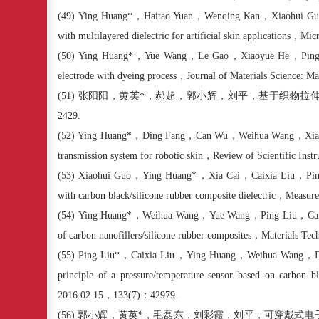
(49)
Ying Huang*
，
Haitao Yuan
，
Wenqing Kan
，
Xiaohui Gu
with multilayered dielectric for artificial skin applications
，
Micr
(50)
Ying Huang*
，
Yue Wang
，
Le Gao
，
Xiaoyue He
，
Pin
electrode with dyeing process
，
Journal of Materials Science: Mat
(51)
张阳阳，黄英
*
，郝超，郭小辉，刘平，基于织物拉
2429.
(52)
Ying Huang*
，
Ding Fang
，
Can Wu
，
Weihua Wang
，
Xi
transmission system for robotic skin
，
Review of Scientific Inst
(53)
Xiaohui Guo
，
Ying Huang*
，
Xia Cai
，
Caixia Liu
，
Pi
with carbon black/silicone rubber composite dielectric
，
Measure
(54)
Ying Huang*
，
Weihua Wang
，
Yue Wang
，
Ping Liu
，
Ca
of carbon nanofillers/silicone rubber composites
，
Materials Tec
(55)
Ping Liu*
，
Caixia Liu
，
Ying Huang
，
Weihua Wang
，
principle of a pressure/temperature sensor based on carbon bl
2016.02.15
，
133
(
7
)
：
42979.
(56)
郭小辉，黄英
*
，毛磊东，刘彩霞，刘平，可穿戴式电