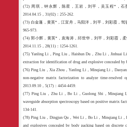
(72)
周琪，钟永辉，陈星，王岩，刘平，吴玉程
*
，石
2014.04.15
，
31(02)
：
255-262.
(73)
白金蓬，黄英
*
，江宜舟，马阳洋，刘平，刘彩霞，驾
965-973.
(74)
郭小辉，黄英
*
，袁海涛，邱世华，刘平，刘彩霞，柔
2014.11.15
，
28(11)
：
1254-1261.
(75)
Yanling Li
，
Ping Liu
，
Haishun Du
，
Zhu Li
，
Jinhuai L
extraction for identification of drug and explosive concealed by
(76)
Ping Liu
，
Xia Zhou
，
Yanling Li
，
Minqiang Li
，
Daoyan
non-negative matrix factorization to analyze time-resolved o
2013.09.10
，
5
(
17
)
：
4454-4459.
(77)
Ping Liu
，
Zhu Li
，
Bo Li
，
Guolong Shi
，
Minqiang L
waveguide absorption spectroscopy based on positive matrix fact
134-141.
(78)
Ping Liu
，
Dingjun Qu
，
Wei Li
，
Bo Li
，
Minqiang Li
，
and explosives concealed by body packing based on discrete co