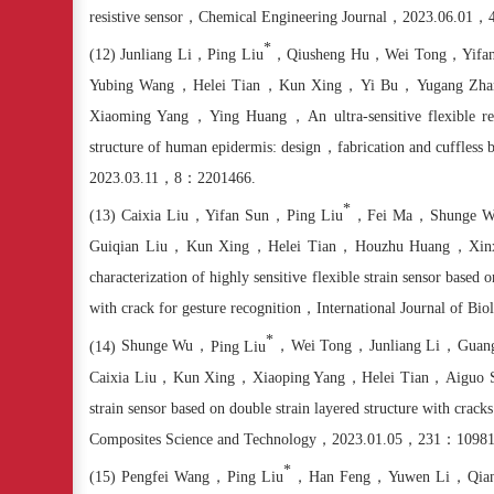
resistive sensor
，
Chemical Engineering Journal
，
2023.06.01
，
*
(12)
Junliang Li
，
Ping Liu
，
Qiusheng Hu
，
Wei Tong
，
Yifa
Yubing Wang
，
Helei Tian
，
Kun Xing
，
Yi Bu
，
Yugang Zha
Xiaoming Yang
，
Ying Huang
，
An ultra-sensitive flexible r
structure of human epidermis:
design
，
fabrication and cuffless 
2023.03.11
，
8
：
2201466.
*
(13)
Caixia Liu
，
Yifan Sun
，
Ping Liu
，
Fei Ma
，
Shunge 
Guiqian Liu
，
Kun Xing
，
Helei Tian
，
Houzhu Huang
，
Xin
characterization of highly sensitive flexible strain sensor based
with crack for gesture recognition
，
International Journal of Bi
*
(14)
Shunge Wu
，
Ping Liu
，
Wei Tong
，
Junliang Li
，
Guan
Caixia Liu
，
Kun Xing
，
Xiaoping Yang
，
Helei Tian
，
Aiguo 
strain sensor based on double strain layered structure with cra
Composites Science and Technology
，
2023.01.05
，
231
：
10981
*
(15)
Pengfei Wang
，
Ping Liu
，
Han Feng
，
Yuwen Li
，
Qia