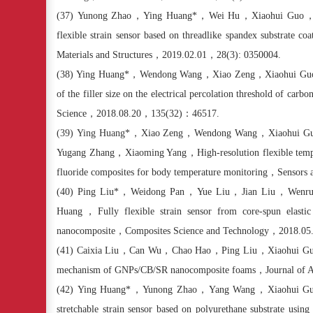
(37)
Yunong Zhao
，
Ying Huang*
，
Wei Hu
，
Xiaohui Guo
flexible strain sensor based on threadlike spandex substrate co
Materials and Structures
，
2019.02.01
，
28(3): 0350004.
(38)
Ying Huang*
，
Wendong Wang
，
Xiao Zeng
，
Xiaohui Gu
of the filler size on the electrical percolation threshold of ca
Science
，
2018.08.20
，
135(32)
：
46517.
(39)
Ying Huang
*
，
Xiao Zeng
，
Wendong Wang
，
Xiaohui G
Yugang Zhang
，
Xiaoming Yang
，
High-resolution flexible tem
fluoride composites for body temperature monitoring
，
Sensors 
(40)
Ping Liu*
，
Weidong Pan
，
Yue Liu
，
Jian Liu
，
Wenru
Huang
，
Fully flexible strain sensor from core-spun elasti
nanocomposite
，
Composites Science and Technology
，
2018.05
(41)
Caixia Liu
，
Can Wu
，
Chao Hao
，
Ping Liu
，
Xiaohui G
mechanism of GNPs/CB/SR nanocomposite foams
，
Journal of 
(42)
Ying Huang*
，
Yunong Zhao
，
Yang Wang
，
Xiaohui G
stretchable strain sensor based on polyurethane substrate usin