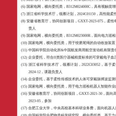
(6)
国家电网，横向委托类，
B312M024000C
，具有视触觉增
(7)
浙江省科学技术厅，领雁计划，
2024C01150
，高性能柔
(8)
安徽省教育厅，协同创新项目，
GXXT-2023-075
，柔性
责人
(9)
国家电网，横向委托类，
B312M023000R
，面向电力巡检
(10)
国家电网，横向委托类，用于绞磨尾绳的自动收放装置
(11)
中国科学院自动化所
&
中国航发商用航空发动机有限责
(12)
企业委托，符合
II
类医疗器械精度标准的可穿戴电子血
(13)
浙江省科学技术厅，领雁计划，
2022C03052
，基于柔
2024-12
，课题负责人
(14)
企业委托，基于柔性传感技术的人体可穿戴脉搏波监测
(15)
国家电网，横向委托类，用于电力巡检机器人智能作业
(16)
安徽省教育厅，协同创新项目，
GXXT-2021-30
，面向
2023-05
，参加
(17)
合肥工业大学，中央高校基本科研业务费，面向机器人
(18)
中国科学院合肥物质科学研究院，横向委托类，基于力