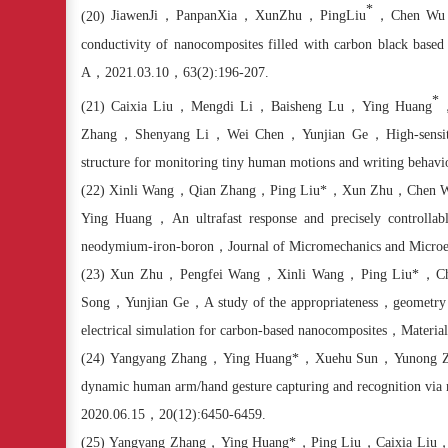
*
(20)
Jiawen
Ji
，
Panpan
Xia
，
Xun
Zhu
，
Ping
Liu
，
Chen Wu
conductivity of nanocomposites filled with carbon black base
A
，
2021.03.10
，
63(2):196-207.
*
(21)
Caixia Liu
，
Mengdi Li
，
Baisheng Lu
，
Ying Huang
Zhang
，
Shenyang Li
，
Wei Chen
，
Yunjian Ge
，
High-sensi
structure for monitoring tiny human motions and writing behavi
(22)
Xinli Wang
，
Qian Zhang
，
Ping Liu*
，
Xun Zhu
，
Chen 
Ying Huang
，
An ultrafast response and precisely controlla
neodymium-iron-boron
，
Journal of Micromechanics and Microe
(23)
Xun Zhu
，
Pengfei Wang
，
Xinli Wang
，
Ping Liu*
，
C
Song
，
Yunjian Ge
，
A study of the appropriateness
，
geometry
electrical simulation for carbon-based nanocomposites
，
Materia
(24)
Yangyang Zhang
，
Ying Huang*
，
Xuehu Sun
，
Yunong 
dynamic human arm/hand gesture capturing and recognition via mu
2020.06.15
，
20(12):6450-6459.
(25)
Yangyang Zhang
，
Ying Huang*
，
Ping Liu
，
Caixia Liu