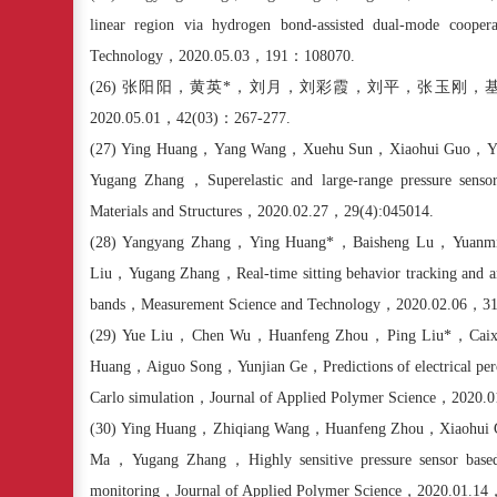
linear region via hydrogen bond-assisted dual-mode coopera
Technology
，
2020.05.03
，
191
：
108070.
(26)
张阳阳，黄英
*
，刘月，刘彩霞，刘平，张玉刚，
2020.05.01
，
42(03)
：
267-277.
(27)
Ying Huang
，
Yang Wang
，
Xuehu Sun
，
Xiaohui Guo
，
Y
Yugang Zhang
，
Superelastic and large-range pressure senso
Materials and Structures
，
2020.02.27
，
29(4):045014.
(28)
Yangyang Zhang
，
Ying Huang*
，
Baisheng Lu
，
Yuanm
Liu
，
Yugang Zhang
，
Real-time sitting behavior tracking and an
bands
，
Measurement Science and Technology
，
2020.02.06
，
31
(29)
Yue Liu
，
Chen Wu
，
Huanfeng Zhou
，
Ping Liu*
，
Caix
Huang
，
Aiguo Song
，
Yunjian Ge
，
Predictions of electrical p
Carlo simulation
，
Journal of Applied Polymer Science
，
2020.0
(30)
Ying Huang
，
Zhiqiang Wang
，
Huanfeng Zhou
，
Xiaohui
Ma
，
Yugang Zhang
，
Highly sensitive pressure sensor base
monitoring
，
Journal of Applied Polymer Science
，
2020.01.14