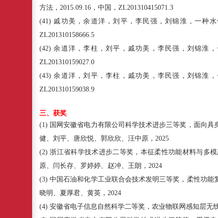
方法，
2015.09.16
，中国，
ZL201310415071.3
(41)
戚功美，余道洋，刘平，李民强，刘锦淮，一种水
ZL201310158666.5
(42)
余道洋，李柱，刘平，戚功美，李民强，刘锦淮，
ZL201310159027.0
(43)
余道洋，刘平，李柱，戚功美，李民强，刘锦淮，
ZL201310159038.9
三、获奖
(1)
国网安徽省电力有限公司科学技术进步三等奖，面向具
健、刘平、唐欣悦、郭欣欣、汪中原，
2025
(2)
浙江省科学技术进步二等奖，本征柔性功能材料与多模
原、闫长存、罗婷婷、赵冲、王朗，
2024
(3)
中国石油和化学工业联合会技术发明三等奖，柔性功能
晓明、夏厚君、黄英，
2024
(4)
安徽省电子信息自然科学二等奖，农业物联网感知层无