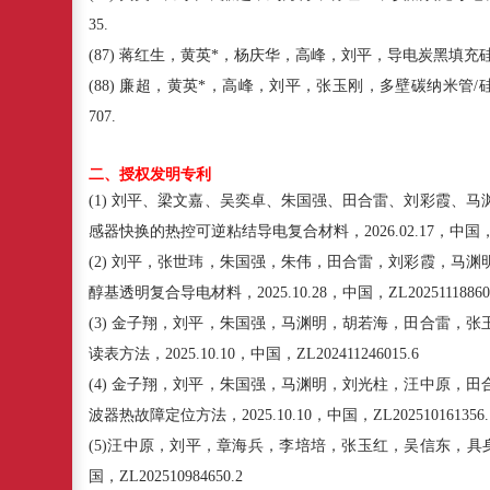
35.
(87)
蒋红生，黄英
*
，杨庆华，高峰，刘平，导电炭黑填充
(88)
廉超，黄英
*
，高峰，刘平，张玉刚，多壁碳纳米管
/
707.
二、授权发明专利
(1)
刘平、梁文嘉、吴奕卓、朱国强、田合雷、刘彩霞、马
感器快换的热控可逆粘结导电复合材料，
2026.02.17
，中国
(2)
刘平，张世玮，朱国强，朱伟，田合雷，刘彩霞，马渊
醇基透明复合导电材料，
2025.10.28
，中国，
ZL20251118860
(3)
金子翔，刘平，朱国强，马渊明，胡若海，田合雷，张
读表方法，
2025.10.10
，中国，
ZL202411246015.6
(4)
金子翔，刘平，朱国强，马渊明，刘光柱，汪中原，田
波器热故障定位方法，
2025.10.10
，中国，
ZL202510161356.
(5)
汪中原，刘平，章海兵，李培培，张玉红，吴信东，具
国，
ZL202510984650.2