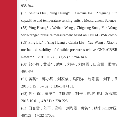
938-944.
(57)
Shihua Qiu
，
Ying Huang*
，
Xiaoyue He
，
Zhiguang Su
capacitive and temperature sensing units
，
Measurement Science
(58)
Ying Huang*
，
Weihua Wang
，
Zhiguang Sun
，
Yue Wang
wide-ranged pressure measurement based on CNTs/CB/SR compo
(59)
Ping Liu*
，
Ying Huang
，
Caixia Liu
，
Yue Wang
，
Xiaohu
mechanical stability of flexible pressure-sensitive GNPs/CB/
Research
，
2015.11.27
，
30
(
22
)
：
3394-3402.
(60)
郭小辉，黄英
*
，腾珂，刘平，刘彩霞，田合雷，柔性
493-498.
(61)
黄英
*
，郭小辉，刘家俊，马阳洋，刘彩霞，刘平，
2015.3.15
，
37(02)
：
136-141+151.
(62)
郭小辉，黄英
*
，刘彩霞，刘平，电容
-
电阻双模式
2015.10.01
，
43(S1)
：
220-223.
(63)
田合雷，刘平，高峰，刘彩霞，黄英
*
，纳米
SiO2
对压
46(12)
：
17022-17026.