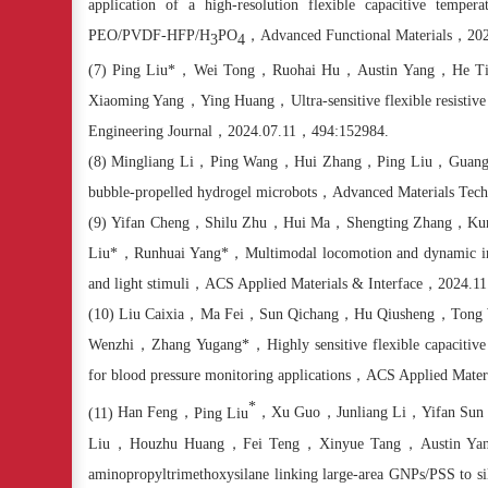
application of a high-resolution flexible capacitive temper
PEO/PVDF-HFP/H
PO
，
Advanced Functional Materials
，
202
3
4
(7)
Ping Liu*
，
Wei Tong
，
Ruohai Hu
，
Austin Yang
，
He T
Xiaoming Yang
，
Ying Huang
，
Ultra-sensitive flexible resis
Engineering Journal
，
2024.07.11
，
494:152984.
(8)
Mingliang Li
，
Ping Wang
，
Hui Zhang
，
Ping Liu
，
Guang
bubble-propelled hydrogel microbots
，
Advanced Materials Tech
(9)
Yifan Cheng
，
Shilu Zhu
，
Hui Ma
，
Shengting Zhang
，
Ku
Liu*
，
Runhuai Yang*
，
Multimodal locomotion and dynamic int
and light stimuli
，
ACS Applied Materials & Interface
，
2024.11
(10)
Liu Caixia
，
Ma Fei
，
Sun Qichang
，
Hu Qiusheng
，
Tong
Wenzhi
，
Zhang Yugang*
，
Highly sensitive flexible capacitiv
for blood pressure monitoring applications
，
ACS Applied Materi
*
(11)
Han Feng
，
Ping Liu
，
Xu Guo
，
Junliang Li
，
Yifan Sun
Liu
，
Houzhu Huang
，
Fei Teng
，
Xinyue Tang
，
Austin Ya
aminopropyltrimethoxysilane linking large-area GNPs/PSS to sili