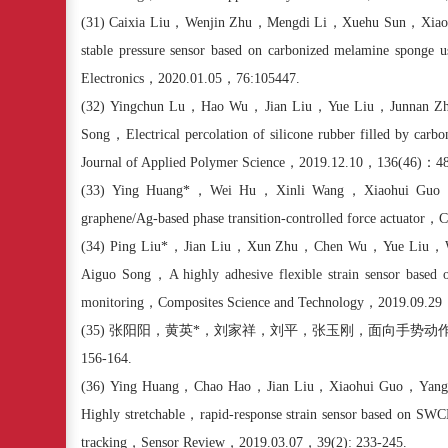
(31)
Caixia Liu
，
Wenjin Zhu
，
Mengdi Li
，
Xuehu Sun
，
Xiao
stable pressure sensor based on carbonized melamine sponge us
Electronics
，
2020.01.05
，
76:105447.
(32)
Yingchun Lu
，
Hao Wu
，
Jian Liu
，
Yue Liu
，
Junnan Z
Song
，
Electrical percolation of silicone rubber filled by car
Journal of Applied Polymer Science
，
2019.12.10
，
136(46)
：
4
(33)
Ying Huang*
，
Wei Hu
，
Xinli Wang
，
Xiaohui Guo
graphene/Ag-based phase transition-controlled force actuator
，
C
(34)
Ping Liu*
，
Jian Liu
，
Xun Zhu
，
Chen Wu
，
Yue Liu
，
Aiguo Song
，
A highly adhesive flexible strain sensor
based o
monitor
ing
，
Composites Science and Technology
，
2019.09.29
(35)
张阳阳，黄英
*
，刘家祥，刘平，张玉刚，面向手势动
156-164.
(36)
Ying Huang
，
Chao Hao
，
Jian Liu
，
Xiaohui Guo
，
Yang
Highly stretchable
，
rapid-response strain sensor based on SW
tracking
，
Sensor Review
，
2019.03.07
，
39(2): 233-245.