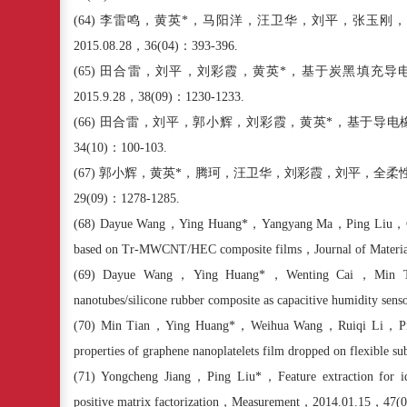
(64)
李雷鸣，黄英
*
，马阳洋，汪卫华，刘平，张玉刚，
2015.08.28
，
36(04)
：
393-396.
(65)
田合雷，刘平，刘彩霞，黄英
*
，基于炭黑填充导
2015.9.28
，
38(09)
：
1230-1233.
(66)
田合雷，刘平，郭小辉，刘彩霞，黄英
*
，基于导电
34(10)
：
100-103.
(67)
郭小辉，黄英
*
，腾珂，汪卫华，刘彩霞，刘平，全柔
29(09)
：
1278-1285.
(68)
Dayue Wang
，
Ying Huang*
，
Yangyang Ma
，
Ping Liu
，
based on Tr-MWCNT/HEC composite films
，
Journal of Materi
(69)
Dayue Wang
，
Ying Huang*
，
Wenting Cai
，
Min 
nanotubes/silicone rubber composite as capacitive humidity sens
(70)
Min Tian
，
Ying Huang*
，
Weihua Wang
，
Ruiqi Li
，
P
properties of graphene nanoplatelets film dropped on flexible sub
(71)
Yongcheng Jiang
，
Ping Liu*
，
Feature extraction for 
positive matrix factorization
，
Measurement
，
2014.01.15
，
47
(
0