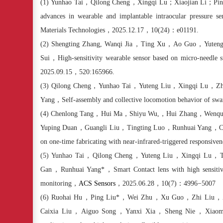
(1)
Yunhao Tai
，
Qilong Cheng
，
Xingqi Lu
；
Xiaojian Li
；
Pin
advances in wearable and implantable intraocular pressure s
Materials Technologies
，
2025.12.17
，
10(24)
：
e01191.
(2)
Shengting Zhang, Wanqi Jia
，
Ting Xu
，
Ao Guo
，
Yuten
Sui
，
High-sensitivity wearable sensor based on micro-needle s
2025.09.15
，
520:165966.
(3)
Qilong Cheng
，
Yunhao Tai
，
Yuteng Liu
，
Xingqi Lu
，
Zh
Yang
，
Self-assembly and collective locomotion behavior of sw
(4)
Chenlong Tang
，
Hui Ma
，
Shiyu Wu,
，
Hui Zhang
，
Wenqu
Yuping Duan
，
Guangli Liu
，
Tingting Luo
，
Runhuai Yang
，
C
on one-time fabricating with near-infrared-triggered responsiven
(5)
Yunhao Tai
，
Qilong Cheng
，
Yuteng Liu
，
Xingqi Lu
，
Gan
，
Runhuai Yang*
，
Smart Contact lens with high sensitiv
monitoring
，
ACS Sensors
，
2025.06.28
，
10(7)
：
4996−5007
(6)
Ruohai Hu
，
Ping Liu*
，
Wei Zhu
，
Xu Guo
，
Zhi Liu
，
Caixia Liu
，
Aiguo Song
，
Yanxi Xia
，
Sheng Nie
，
Xiaom