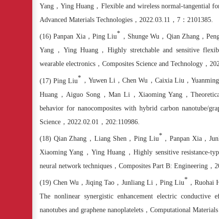
Yang
，
Ying Huang
，
Flexible and wireless normal-tangential f
Advanced Materials Technologies
，
2022.03.11
，
7
：
2101385
.
*
(16)
Panpan Xia
，
Ping Liu
，
Shunge Wu
，
Qian Zhang
，
Pen
Yang
，
Ying Huang
，
Highly stretchable and sensitive flexi
wearable electronics
，
Composites Science and Technology
，
20
*
(17)
Ping Liu
，
Yuwen Li
，
Chen Wu
，
Caixia Liu
，
Yuanmin
Huang
，
Aiguo Song
，
Man Li
，
Xiaoming Yang
，
Theoretica
behavior for nanocomposites with hybrid carbon nanotube/gra
Science
，
2022.02.01
，
202:110986.
*
(18)
Qian Zhang
，
Liang Shen
，
Ping Liu
，
Panpan Xia
，
Jun
Xiaoming Yang
，
Ying Huang
，
Highly sensitive resistance-ty
neural network techniques
，
Composites Part B: Engineering
，
2
*
(19)
Chen Wu
，
Jiqing Tao
，
Junliang Li
，
Ping Liu
，
Ruohai 
The nonlinear synergistic enhancement electric conductive e
nanotubes and graphene nanoplatelets
，
Computational Materials