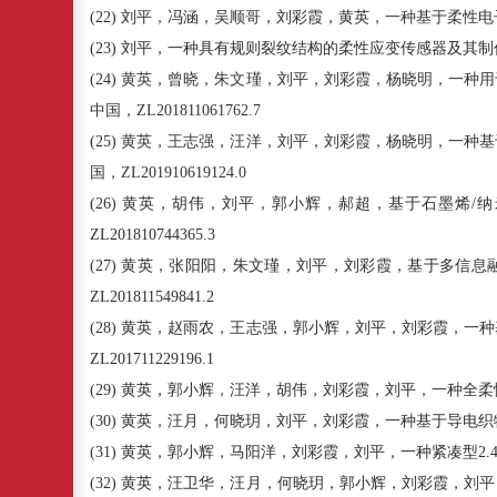
(22)
刘平，冯涵，吴顺哥，刘彩霞，黄英，
一种基于柔性电
(23)
刘平，一种具有规则裂纹结构的柔性应变传感器及其制
(24)
黄英，曾晓，朱文瑾，刘平，刘彩霞，杨晓明，
一种用
中国，
ZL
201811061762.7
(25)
黄英，王志强，汪洋，刘平，刘彩霞，杨晓明，
一种基
国，
ZL
201910619124.0
(26)
黄英，胡伟，刘平，郭小辉，郝超，基于石墨烯
/
纳
ZL201810744365.3
(27)
黄英，张阳阳，朱文瑾，刘平，刘彩霞，基于多信息
ZL201811549841.2
(28)
黄英，赵雨农，王志强，郭小辉，刘平，刘彩霞，一种
ZL201711229196.1
(29)
黄英，郭小辉，汪洋，胡伟，刘彩霞，刘平，一种全柔
(30)
黄英，汪月，何晓玥，刘平，刘彩霞，一种基于导电织
(31)
黄英，郭小辉，马阳洋，刘彩霞，刘平，一种紧凑型
2.
(32)
黄英，汪卫华，汪月，何晓玥，郭小辉，刘彩霞，刘平