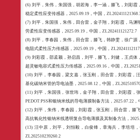
(6)
刘平，朱伟，朱国强，胡若海，李一涵，滕飞，刘彩霞
稳定柔性应变传感器，
2025.09.19
，中国，
ZL202411121368.
(7)
刘平，朱国强，朱伟，田合雷，金子翔，刘彩霞，马渊
劳柔性应变传感器，
2025.09.19
，中国，
ZL202411121272.7
(8)
刘平，李春园，朱伟，田合雷，滕飞，韩静雯，徐广源
电阻式柔性压力传感器，
2025.09.19
，中国，
ZL20241112117
(9)
刘彩霞，邵孟颖，孙启昌，刘平，滕飞，刘健，王贞体
超灵敏电容式柔性压力传感器，
2025.09.16
，中国，
ZL20251
(10)
刘平，李春园，梁文嘉，张玉刚，田合雷，刘彩霞，
基化碳纳米管的导电油墨，
2025.08.12
，中国，
ZL20251057
(11)
刘平，朱国强，张世玮，金子翔，田合雷，刘彩霞，
PEDOT:PSS
和银纳米线的导电薄膜制备方法，
2025.07.22
，
(12)
刘平，朱伟，李春园，刘彩霞，张玉刚，田合雷，滕
高抗氧化性银纳米线透明复合导电薄膜及其制备方法，
2025
(13)
汪中原，刘平，刘恒毅，白俊锋，章海兵，李培培，
ZL202510239260.2