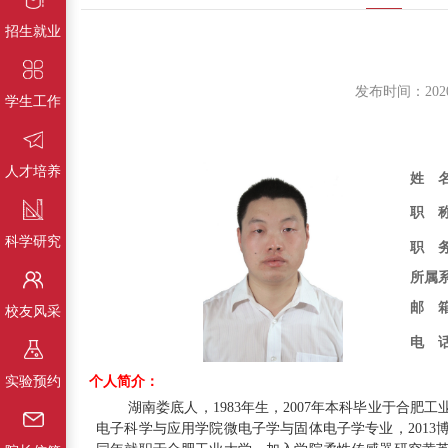
招生就业
发布时间：202
学生工作
人才培养
姓 
职 
科学研究
职 
所属
邮 
校友风采
电 
实验预约
个人简介：
湖南娄底人，
1983
年生，
2007
年本科毕业于合肥工
电子科学与应用学院微电子学与固体电子学专业，
2013