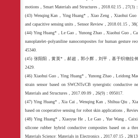
motions
，
Smart Materials and Structures
，
2018.02.15
，
27(3)
(43)
Wenqing Kan
，
Ying Huang*
，
Xiao Zeng
，
Xiaohui Guo
and capacitive sensing units
，
Sensor Review
，
2018.01.15
，
38(
(44)
Ying Huang*
，
Le Gao
，
Yunong Zhao
，
Xiaohui Guo
，
Ca
nanoplatelet–polyaniline nanocomposites for human gesture rec
45340.
(45)
张阳阳，黄英
*
，郝超，郭小辉，刘平，基于织物拉
2429.
(46)
Xiaohui Guo
，
Ying Huang*
，
Yunong Zhao
，
Leidong Ma
strain sensor based on SWCNTs/CB synergistic conductive ne
Materials and Structures
，
2017.09.09
，
26(9)
：
095017.
(47)
Ying Huang*
，
Xia Cai
，
Wenqing Kan
，
Shihua Qiu
，
Xi
based on cooperative sensing for robot skin applications
，
Review
(48)
Ying Huang*
，
Xiaoyue He
，
Le Gao
，
Yue Wang
，
Caixi
silicone rubber hybrid conductive composites based on a th
Materials Science: Materials in Electronics
，
2017.07.15
，
28(13