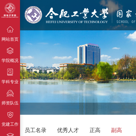
{栏目名
称}
{栏目名称}
{栏目名称}
网站首页
学院概况
学科专业
师资队伍
党建工作
员工名录
优秀人才
正高
副高