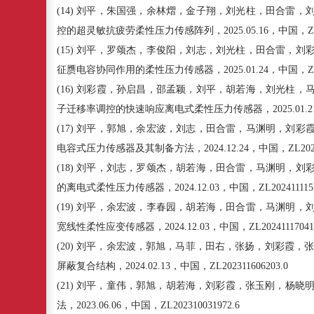
(14)
刘平，朱国强，余林熠，金子翔，刘光柱，田合雷，
控的超灵敏抗疲劳柔性压力传感阵列，
2025.05.16
，中国，
Z
(15)
刘平，罗颂杰，李俊阳，刘志，刘光柱，田合雷，刘
征赝电容协同作用的柔性压力传感器，
2025.01.24
，中国，
Z
(16)
刘彩霞，孙启昌，邵孟颖，刘平，胡若海，刘光柱，
子迁移率调控的快速响应离电式柔性压力传感器，
2025.01.2
(17)
刘平，郭旭，余宏波，刘志，田合雷，马渊明，刘彩
电容式压力传感器及其制备方法，
2024.12.24
，中国，
ZL202
(18)
刘平，刘志，罗颂杰，胡若海，田合雷，马渊明，刘
的离电式柔性压力传感器，
2024.12.03
，中国，
ZL202411115
(19)
刘平，余宏波，李春园，胡若海，田合雷，马渊明，
宽线性柔性应变传感器，
2024.12.03
，中国，
ZL20241117041
(20)
刘平，余宏波，郭旭，马菲，田右，张扬，刘彩霞，
屏蔽复合结构，
2024.02.13
，中国，
ZL202311606203.0
(21)
刘平，童伟，郭旭，胡若海，刘彩霞，张玉刚，杨晓
法，
2023.06.06
，中国，
ZL202310031972.6