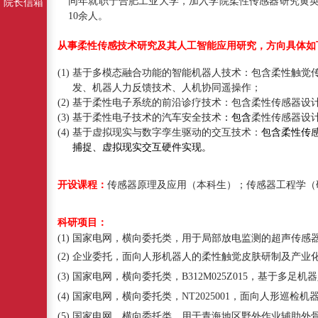
同年就职于合肥工业大学，加入学院柔性传感器研究黄
院长信箱
10
余人。
从事柔性传感技术研究及其人工智能应用研究，
方向
具体如
(1)
基于
多模态融合功能的智能机器人技术：包含柔性触觉
发、机器人力反馈技术、人机协同遥操作
；
(2) 基于
柔性电子系统的前沿诊疗技术：包含柔性传感器设
(3)
基于柔性电子技术的汽车安全技术
：包含
柔性传感器设
(4) 基于
虚拟现实与数字孪生驱动的交互技术：
包含柔性传
捕捉、
虚拟现实交互硬件实现。
开设课程：
传感器原理及应用（本科生）；传感器工程学
（
科研项目：
(1)
国家电网，横向委托类，用于局部放电监测的超声传感
(2)
企业委托，面向人形机器人的柔性触觉皮肤研制及产业
(3)
国家电网，横向委托类，
B312M025Z015
，基于多足机器
(4)
国家电网，横向委托类，
NT2025001
，面向人形巡检机
(5)
国家电网，横向委托类，用于青海地区野外作业辅助外