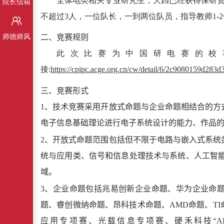
全体电类相关专业研究生，大四已经获得保研
院长信箱
不超过
3
人，一位队长，一到两位队员，指导教师
1
-
2
师德师风
二、竞赛规则
此次比赛为中国研电赛的校
接
:
https://cpipc.acge.org.cn/cw/detail/6/2c9080159d28
三、竞赛形式
1
、技术竞赛采用开放式命题与企业命题相结合的方
电子信息基础理论进行电子系统设计的能力、作品
2
、开放式命题范围包括但不限于电路与嵌入式系统
统与应用类、信号和信息处理技术与系统、人工智
域。
3
、企业命题包括兆易创新企业命题、华为企业命
题、睿创微纳命题、昂科技术命题、
AMD
命题、
TI
应用专项赛、光载信息专项赛、硬禾科技“
A