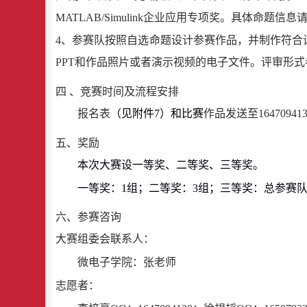
MATLAB/Simulink
企业应用专项奖。具体命题信息
4
、参赛队按照自选命题设计参赛作品，并制作符合
PPT
和作品照片或者演示视频的电子文件。评审形式
四 、竞赛时间及流程安排
报名表
（见附件
7
）和比赛
作品发送至
16470941
五、奖励
本次大赛设一等奖、二等奖、三等奖。
一等奖：
1
组；二等奖：
3
组；三等奖：总参赛
六、参赛咨询
大赛组委会联系人：
微电子学院：张老师
志愿者：