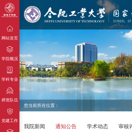
{栏目名
称}
{栏目名称}
{栏目名称}
网站首页
学院概况
学科专业
师资队伍
您当前所在位置：
党建工作
我院新闻
通知公告
学术动态
审核