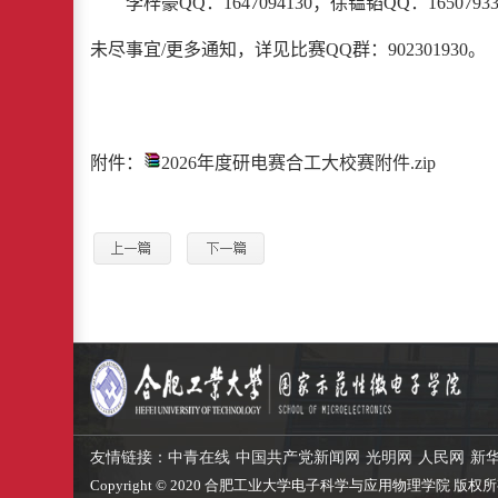
李梓豪
QQ
：
1647094130
；徐韫韬
QQ
：
1650793
未尽事宜
/
更多通知，详见比赛
QQ
群：
902301930
。
附件：
2026年度研电赛合工大校赛附件.zip
友情链接：
中青在线
中国共产党新闻网
光明网
人民网
新
Copyright © 2020 合肥工业大学电子科学与应用物理学院 版