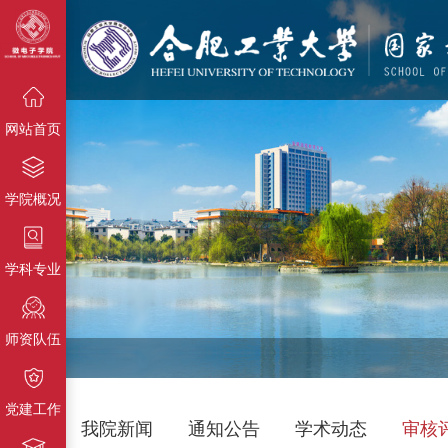
{栏目名
称}
{栏目名称}
{栏目名称}
网站首页
学院概况
学科专业
师资队伍
党建工作
我院新闻
通知公告
学术动态
审核