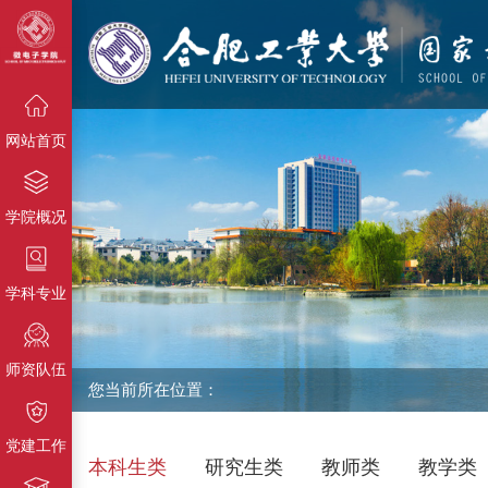
{栏目名
称}
{栏目名称}
{栏目名称}
网站首页
学院概况
学科专业
师资队伍
您当前所在位置：
党建工作
本科生类
研究生类
教师类
教学类